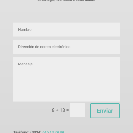
=
Enviar
8 + 13
Teléfono:
(0034)
615 13 79 89