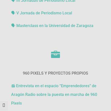
🗣 III Jornadas de Periodismo Local
🗣 V Jornada de Periodismo Local
🗣
Masterclass en la Universidad de Zaragoza

960 PIXELS Y PROYECTOS PROPIOS
📻 Entrevista en el espacio “Emprendedores” de
Aragón Radio sobre la puesta en marcha de 960
Pixels
Alternar alto contraste