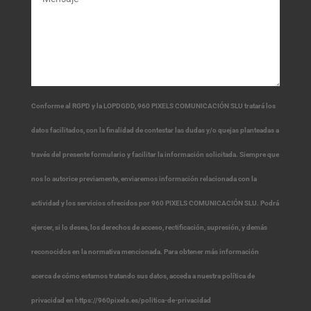
Conforme al RGPD y la LOPDGDD, 960 PIXELS COMUNICACIÓN SLU tratará los
datos facilitados, con la finalidad de contestar las dudas y/o quejas planteadas a
través del presente formulario y facilitar la información solicitada. Siempre que
nos lo autorice previamente, enviaremos información relacionada con la
actividad y los servicios ofrecidos por 960 PIXELS COMUNICACIÓN SLU. Podrá
ejercer, si lo desea, los derechos de acceso, rectificación, supresión, y demás
reconocidos en la normativa mencionada. Para obtener más información
acerca de cómo estamos tratando sus datos, acceda a nuestra política de
privacidad en https://960pixels.es/politica-de-privacidad