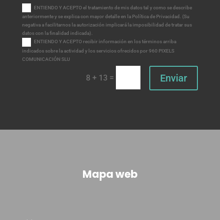
ENTIENDO Y ACEPTO el tratamiento de mis datos tal y como se describe
anteriormente y se explica con mayor detalle en la Política de Privacidad. (Su
negativa a facilitarnos la autorización implicará la imposibilidad de tratar sus
datos con la finalidad indicada).
ENTIENDO Y ACEPTO recibir información en los términos arriba
indicados sobre la actividad y los servicios ofrecidos por 960 PIXELS
COMUNICACIÓN SLU
Enviar
=
8 + 13
Mapa web